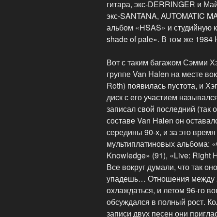
гитара, экс-DERRINGER и Майк
экс-SANTANA, AUTOMATIC MA
альбом «HSAS» и студийную к
shade of pale». В том же 1984
Вот с таким багажом Сэмми Хэг
группе Van Halen на месте во
Roth) появилась пустота, и Х
диск с его участием называлс
записал свой последний (так 
составе Van Halen он оставал
середины 90-х, и за это время
мультиплатиновых альбома: «O
Knowledge» (91), «Live: Right H
Все вокруг думали, что так оно
упадешь… Отношения между Хэ
охлаждаться, и летом 96-го в
обсуждался в полный рост. К
записи двух песен они пригла