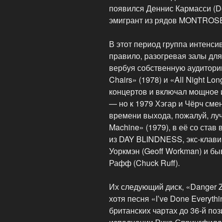
появился Деннис Кармасси (De
эмигрант из рядов MONTROS
В этот период группа интенси
правило, разогревая залы дл
вербуя собственную аудитори
Chairs» (1978) и «All Night L
концертов и включал мощное и
— но к 1979 Хэгар и Чёрч сме
времени выхода, пожалуй, луч
Machine» (1979), в её со став 
из DAY BLINDNESS, экс-кл
Уоркмэн (Geoff Workman) и б
Рафф (Chuck Ruff).
Их следующий диск, «Danger Z
хотя песня «I’ve Done Everyth
британских чартах до 36-й поз