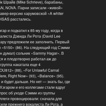
 Шрайв (Mike Schrieve), барабаны,
N, NOVA. Парни записали «живой»
авер-версию харумовской «A whiter
 HSAS расстались.
ар и подкатил к 85-му году, когда в
калиста Дэвида Ли Рота (David Lee
эгару предложили ее заполнить. Первый
я «5150» (86). На следующий год Сэмми
он думал) сольник «Sammy Hagar». В
ся и плодотворно работал аж до
 группа накатала еще 4
U812» (88), «For Unlawful Carnal
ere, Right Now» (93), «Balance» (95).
 и будет дальше. Но нет — знать бы, где
гаром и его коллегами стали вдруг
опрос об уходе Сэмми из группы
оллеги провоцировали: сначала для
сили прежнего вокалиста Ли Рота, а