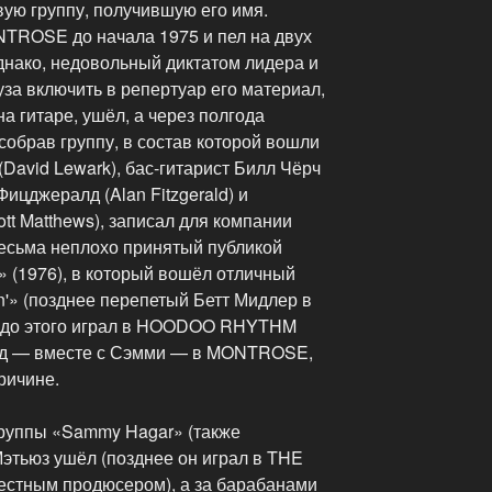
ую группу, получившую его имя.
TROSE до начала 1975 и пел на двух
нако, недовольный диктатом лидера и
а включить в репертуар его материал,
на гитаре, ушёл, а через полгода
, собрав группу, в состав которой вошли
(David Lewark), бас-гитарист Билл Чёрч
Фицджералд (Alan Fitzgerald) и
tt Matthews), записал для компании
есьма неплохо принятый публикой
» (1976), в который вошёл отличный
'» (позднее перепетый Бетт Мидлер в
з до этого играл в HOODOO RHYTHM
лд — вместе с Сэмми — в MONTROSE,
ричине.
группы «Sammy Hagar» (также
 Мэтьюз ушёл (позднее он играл в THE
естным продюсером), а за барабанами