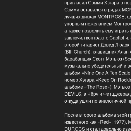
пригласил Сэмми Хэгара в нов
Сэмми оставался в рядах MON
лучших дисках MONTROSE, од
упорным нежеланием Монтроуз
а также позволить ему играть 
заключил контракт с Capitol и
второй гитарист Дэвид Люарк 
(Bill Church), клавишник Алан 
барабанщик Скотт Мэтьюз (Sco
музыкально убедительный и в
альбом «Nine One A Ten Scale
номер Хэгара «Keep On Rockin
альбоме «The Rose»). Мэтью
DEVILS, а Чёрч и Фитцджера
откуда ушли по аналогичной п
После второго альбома этой 
известного как «Red», 1977),
DUROCS и стал довольно изв