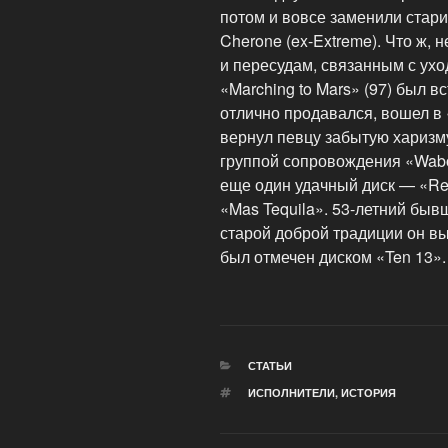
потом и вовсе заменили стар
Cherone (ex-Extreme). Что ж, 
и пересудам, связанным с ухо
«Marching to Mars» (97) был 
отлично продавался, вошел в
вернул певцу забытую харизм
группой сопровождения «Wabor
еще один удачный диск — «Re
«Mas Tequila». 53-летний быв
старой доброй традиции он выд
был отмечен диском «Ten 13».
РУБРИКИ
СТАТЬИ
МЕТКИ
ИСПОЛНИТЕЛИ
,
ИСТОРИЯ