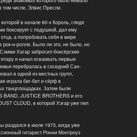
среди знакомых которого было немало
 том числе, Элвис Пресли.
которой в начале 60-х Король, глядя
ми боксирует с подушкой, дал ему
 отца, а попробовать себя в мире
 рок-н-ролле. Было ли это, не было, но
 Сэмми Хагар забросил боксёрские
 гитару и начал осваивать первые
семья перебралась в соседний Сан-
овал в одной из местных групп,
 играла биг-бит и сёрф в
ых танцплощадках. Затем были
S BAND, JUSTICE BROTHERS и его
 DUST CLOUD, в которой Хэгар уже пел
ы раздался в июле 1973, когда уже
ссионный гитарист Ронни Монтроуз