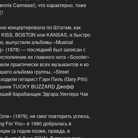
nnis Carmassi), что характерно, тоже
E!
вно концертировала по Штатам, как
я KISS, BOSTON или KANSAS, и быстро
ю, выпустили альбомы «Musical
ong» (1978) — последний был записан с
сполнение их главного хита «Scooter»
нили практически всех музыкантов и ко
шего альбома группы, «Street
входили гитарист Гэри Пиль (Gary Pihl)
авишник TUCKY BUZZARD Джефф
ывший барабанщик Эдгара Уинтера Чак
one» (1979), не смог повторить успеха,
ing For You» в 1980 добралась в
иции (а годом позже, правда, в