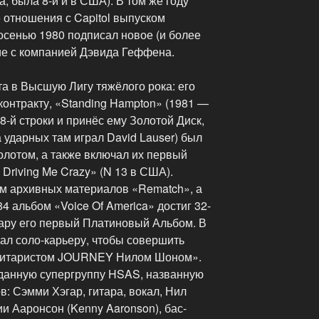
 была 8-й и в США). В том же году
 отношения с Capitol выпуском
 осенью 1980 подписал новое (и более
ие с компанией Дэвида Геффена.
а в Высшую Лигу тяжёлого рока: его
онтракту, «Standing Hampton» (1981 —
28-й строки и принёс ему Золотой Диск,
а ударных там играл David Lauser) был
олотом, а также включал их первый
 Driving Me Crazy» (N 13 в США).
ом архивных материалов «Rematch», а
4 альбом «Voice Of America» достиг 32-
гару его первый Платиновый Альбом. В
ал соло-карьеру, чтобы совершить
с гитаристом JOURNEY Нилом Шоном».
данную супергруппу HSAS, названную
в: Сэмми Хэгар, гитара, вокал, Нил
ии Ааронсон (Kenny Aaronson), бас-