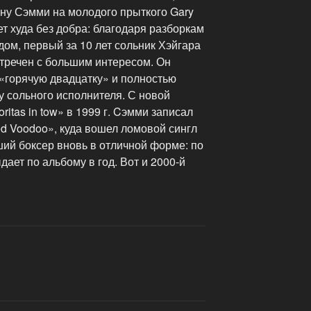
ину Сэмми на молодого прыткого Gary
нет худа без добра: благодаря разборкам
дом, первый за 10 лет сольник Хэйгара
встречен с большим интересом. Он
 «горячую двадцатку» и полностью
у сольного исполнителя. С новой
itas in tow» в 1999 г. Cэмми записал
d Voodoo», куда вошел ломовой сингл
ший боксер вновь в отличной форме: по
ает по альбому в год. Вот и 2000-й