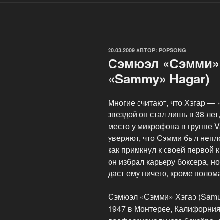
ОПУБЛИКОВАНО
20.03.2009
АВТОР:
POPSONG
Сэмюэл «Сэмми» 
«Sammy» Hagar)
Многие считают, что Хэгар — 
звездой он стал лишь в 38 лет
место у микрофона в группе Va
уверяют, что Сэмми был непл
как примкнул к своей первой 
он избрал карьеру боксера, но 
даст ему ничего, кроме полом
Сэмюэл «Сэмми» Хэгар (Samu
1947 в Монтерее, Калифорния,