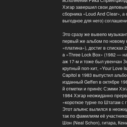
исполнении Рика Спрингфилда,
Хэгар завершил свои деловые
сборника «Loud And Clear», а
выгодное для него) соглашен
Это сразу же вывело музыкант
первый же альбом по новому к
«платина»), достиг в списках 
a «Three Lock Box» (1982 — н
аж 17-м и тоже был увенчан З
крупный поп-хит, «Your Love Is
Capitol в 1983 выпустил альб
изданный Geffen в октябре 198
й отметки и принёс Сэмми Хэ
1984 Хэгар неожиданно прерв
«короткое турне по Штатам 
Этот альянс вылился в неожи
так по фамилиям её участнико
Шон (Neal Schon), гитара, Кен